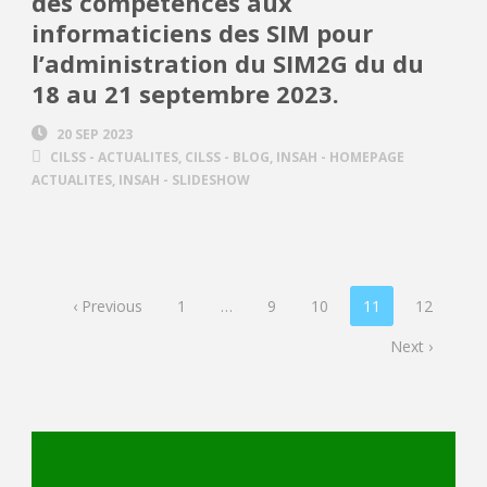
des compétences aux
informaticiens des SIM pour
l’administration du SIM2G du du
18 au 21 septembre 2023.
20 SEP 2023
CILSS - ACTUALITES
,
CILSS - BLOG
,
INSAH - HOMEPAGE
ACTUALITES
,
INSAH - SLIDESHOW
‹ Previous
1
…
9
10
11
12
Next ›