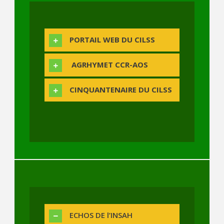
PORTAIL WEB DU CILSS
AGRHYMET CCR-AOS
CINQUANTENAIRE DU CILSS
ECHOS DE l’INSAH