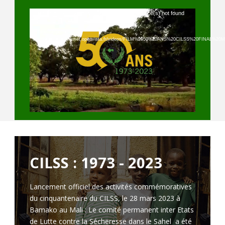
Lecteur
Media error: Format(s) not supported or source(s) not found
vidéo
Télécharger le fichier:
https://webagrhymet.openvista.fr/videos/FILM%2050%20ANS%20CILSS%20FINAL
_=1
CILSS : 1973 - 2023
Lancement officiel des activités commémoratives
du cinquantenaire du CILSS, le 28 mars 2023 à
Bamako au Mali : Le comité permanent inter Etats
de Lutte contre la Sécheresse dans le Sahel a été