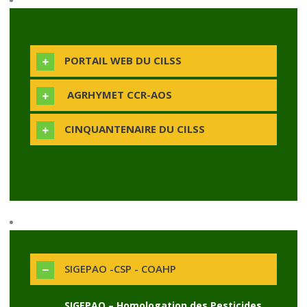
PORTAIL WEB DU CILSS
AGRHYMET CCR-AOS
CINQUANTENAIRE DU CILSS
SIGEPAO -CSP - COAHP
SIGEPAO – Homologation des Pesticides