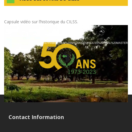
Capsule vidéo sur l’historique du CILSS.
Lecteur
Media error: Format(s) not supported or source(s) not found
vidéo
Télécharger le fichier:
https://webagrhymet.openvista.fr/videos/FILM%2050%20ANS%20CILSS%20FINAL%20MASTER
_=1
Contact Information