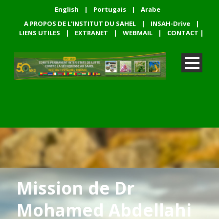
English
|
Portugais
|
Arabe
A PROPOS DE L'INSTITUT DU SAHEL
|
INSAH-Drive
|
LIENS UTILES
|
EXTRANET
|
WEBMAIL
|
CONTACT
|
Mission de Dr
Mohamed Abdellahi