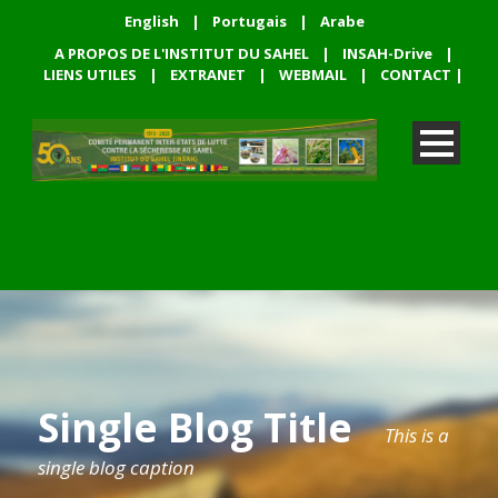
English
|
Portugais
|
Arabe
A PROPOS DE L'INSTITUT DU SAHEL
|
INSAH-Drive
|
LIENS UTILES
|
EXTRANET
|
WEBMAIL
|
CONTACT
|
Single Blog Title
This is a
single blog caption