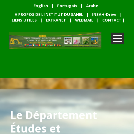
English
|
Portugais
|
Arabe
A PROPOS DE L'INSTITUT DU SAHEL
|
INSAH-Drive
|
LIENS UTILES
|
EXTRANET
|
WEBMAIL
|
CONTACT
|
Le Département
Études et