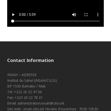
Contact Information
INSAH – ADRESSE
Institut du Sahel (INSAH/CILSS)
BP 1530 Bamako / Mali
Tel: +223 20 22 47 06
Fax: +223 20 22 78 31
Email: administration.insah@cilss.int
Site web : insah.cilss.int Horaire d'ouverture : 7h30-15h30