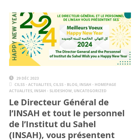
29 DÉC 2023
CILSS - ACTUALITES
,
CILSS - BLOG
,
INSAH - HOMEPAGE
ACTUALITES
,
INSAH - SLIDESHOW
,
UNCATEGORIZED
Le Directeur Général de
l’INSAH et tout le personnel
de l’Institut du Sahel
(INSAH), vous présentent