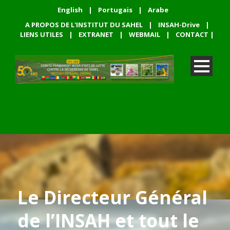
English
|
Portugais
|
Arabe
A PROPOS DE L'INSTITUT DU SAHEL
|
INSAH-Drive
|
LIENS UTILES
|
EXTRANET
|
WEBMAIL
|
CONTACT
|
Le Directeur Général
de l’INSAH et tout le