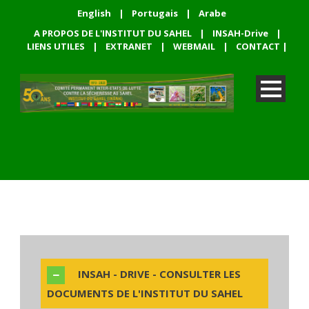
English
|
Portugais
|
Arabe
A PROPOS DE L'INSTITUT DU SAHEL
|
INSAH-Drive
|
LIENS UTILES
|
EXTRANET
|
WEBMAIL
|
CONTACT
|
INSAH - DRIVE - CONSULTER LES
DOCUMENTS DE L'INSTITUT DU SAHEL