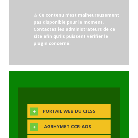
⚠
Ce contenu n'est malheureusement
pas disponible pour le moment.
Contactez les administrateurs de ce
site afin qu'ils puissent vérifier le
plugin concerné.
PORTAIL WEB DU CILSS
AGRHYMET CCR-AOS