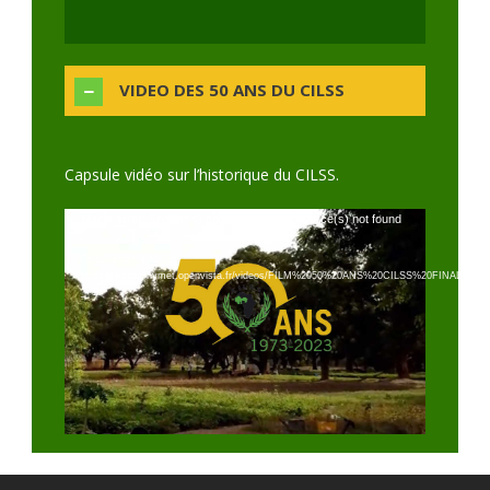
VIDEO DES 50 ANS DU CILSS
Capsule vidéo sur l’historique du CILSS.
Lecteur
Media error: Format(s) not supported or source(s) not found
vidéo
Télécharger le fichier:
https://webagrhymet.openvista.fr/videos/FILM%2050%20ANS%20CILSS%20FINAL
_=1