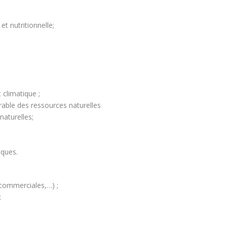
t nutritionnelle;
climatique ;
rable des ressources naturelles
naturelles;
iques.
s commerciales,…) ;
;