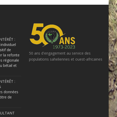
NTÉRÊT :
individuel
sitif de
50 ans d'engagement au service des
er la refonte
populations saheliennes et ouest-africaines
s régionale
u bétail et
NTÉRÊT :
s
es données
itre de
SULTANT