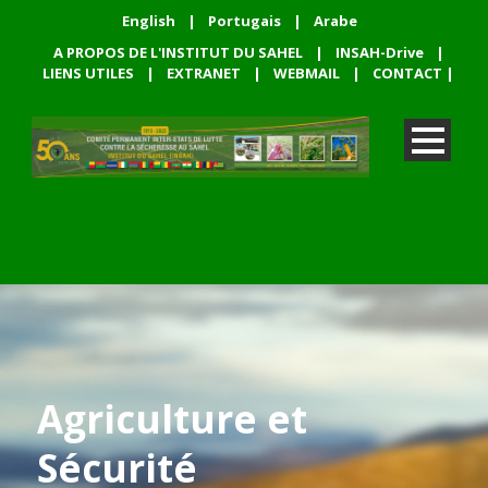
English
|
Portugais
|
Arabe
A PROPOS DE L'INSTITUT DU SAHEL
|
INSAH-Drive
|
LIENS UTILES
|
EXTRANET
|
WEBMAIL
|
CONTACT
|
Agriculture et
Sécurité