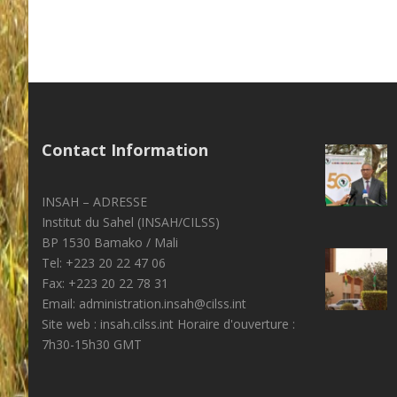
Contact Information
INSAH – ADRESSE
Institut du Sahel (INSAH/CILSS)
BP 1530 Bamako / Mali
Tel: +223 20 22 47 06
Fax: +223 20 22 78 31
Email: administration.insah@cilss.int
Site web : insah.cilss.int Horaire d'ouverture :
7h30-15h30 GMT