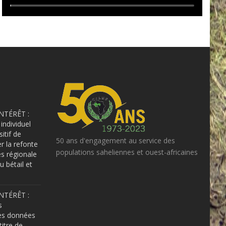
NTÉRÊT :
individuel
sitif de
50 ans d'engagement au service des
er la refonte
populations saheliennes et ouest-africaines
s régionale
u bétail et
NTÉRÊT :
s
es données
itre de