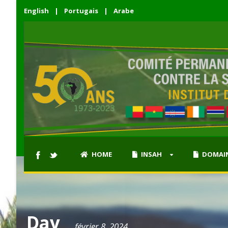
English
|
Portugais
|
Arabe
HOME
INSAH
DOMAIN
Day
février 8, 2024