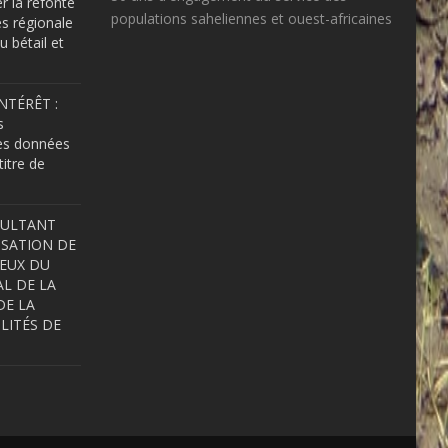
er la refonte
populations saheliennes et ouest-africaines
s régionale
u bétail et
NTÉRÊT :
s
es données
itre de
SULTANT
ISATION DE
IEUX DU
L DE LA
DE LA
LITÉS DE