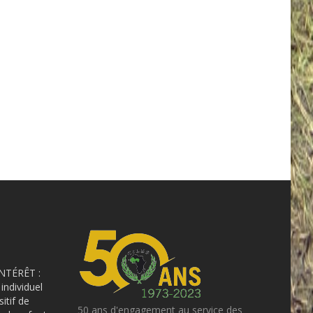
NTÉRÊT :
individuel
sitif de
50 ans d'engagement au service des