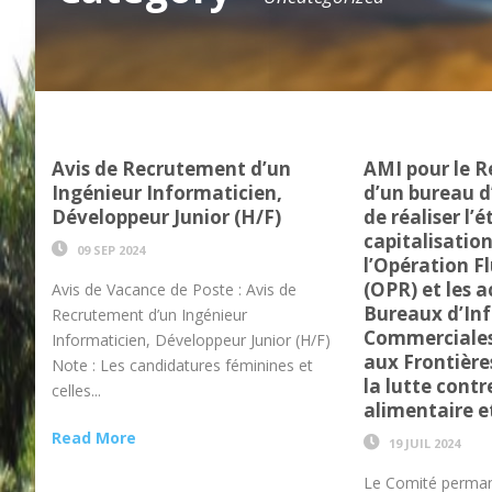
Avis de Recrutement d’un
AMI pour le 
Ingénieur Informaticien,
d’un bureau d
Développeur Junior (H/F)
de réaliser l’
capitalisation
09 SEP 2024
l’Opération F
(OPR) et les a
Avis de Vacance de Poste : Avis de
Bureaux d’In
Recrutement d’un Ingénieur
Commerciales
Informaticien, Développeur Junior (H/F)
aux Frontière
Note : Les candidatures féminines et
la lutte contr
celles...
alimentaire e
Read More
19 JUIL 2024
Le Comité perman