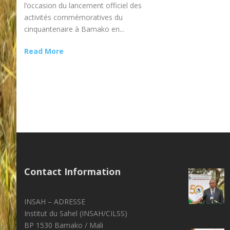
l’occasion du lancement officiel des
activités commémoratives du
cinquantenaire à Bamako en...
Read More
Contact Information
INSAH – ADRESSE
Institut du Sahel (INSAH/CILSS)
BP 1530 Bamako / Mali