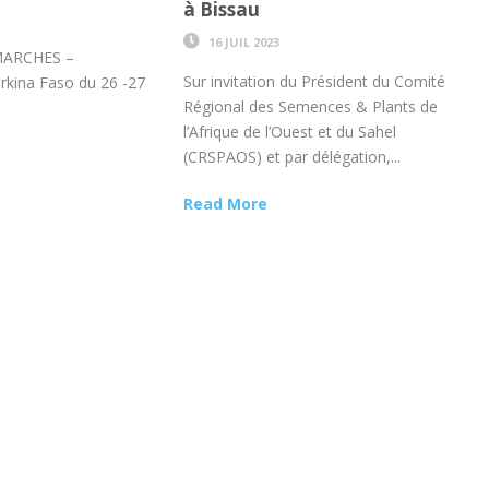
à Bissau
16 JUIL 2023
-MARCHES –
Sur invitation du Président du Comité
kina Faso du 26 -27
Régional des Semences & Plants de
l’Afrique de l’Ouest et du Sahel
(CRSPAOS) et par délégation,...
Read More