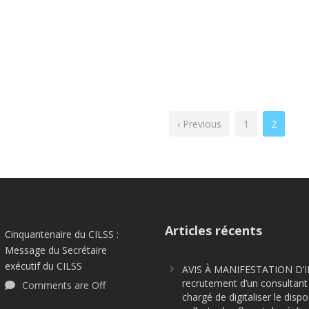
‹ Previous
1
2
Articles récents
Cinquantenaire du CILSS :
Message du Secrétaire
exécutif du CILSS
AVIS À MANIFESTATION D’I
recrutement d’un consultant 
Comments are Off
chargé de digitaliser le dispo