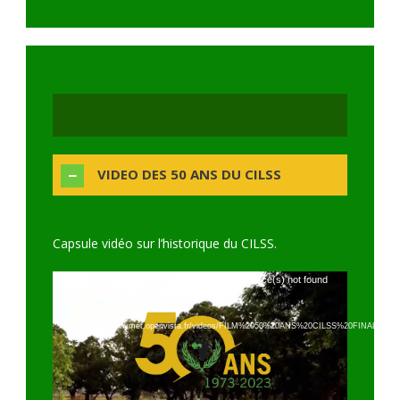
VIDEO DES 50 ANS DU CILSS
Capsule vidéo sur l’historique du CILSS.
Lecteur
Media error: Format(s) not supported or source(s) not found
vidéo
Télécharger le fichier:
https://webagrhymet.openvista.fr/videos/FILM%2050%20ANS%20CILSS%20FINAL
_=1