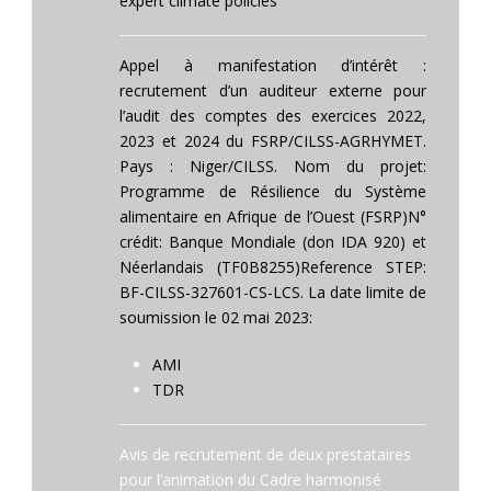
expert climate policies
Appel à manifestation d’intérêt :
recrutement d’un auditeur externe pour
l’audit des comptes des exercices 2022,
2023 et 2024 du FSRP/CILSS-AGRHYMET.
Pays : Niger/CILSS. Nom du projet:
Programme de Résilience du Système
alimentaire en Afrique de l’Ouest (FSRP)N°
crédit: Banque Mondiale (don IDA 920) et
Néerlandais (TF0B8255)Reference STEP:
BF-CILSS-327601-CS-LCS. La date limite de
soumission le 02 mai 2023:
AMI
TDR
Avis de recrutement de deux prestataires
pour l’animation du Cadre harmonisé