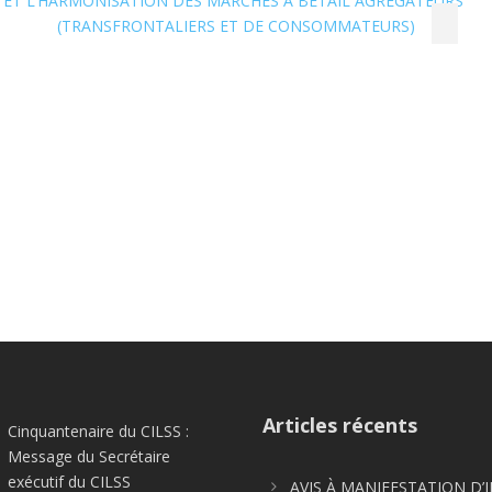
 ET L’HARMONISATION DES MARCHÉS À BÉTAIL AGRÉGATEURS
(TRANSFRONTALIERS ET DE CONSOMMATEURS)
Articles récents
Cinquantenaire du CILSS :
Message du Secrétaire
exécutif du CILSS
AVIS À MANIFESTATION D’I