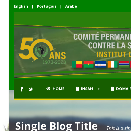
English
|
Portugais
|
Arabe
HOME
INSAH
DOMAIN
Single Blog Title
This is a si