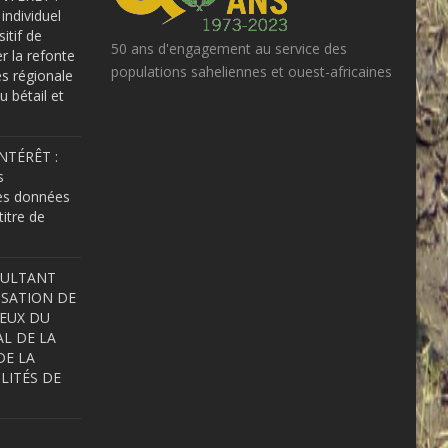
individuel
sitif de
50 ans d'engagement au service des
er la refonte
populations saheliennes et ouest-africaines
s régionale
u bétail et
NTÉRÊT :
s
es données
itre de
SULTANT
ISATION DE
IEUX DU
L DE LA
DE LA
LITÉS DE