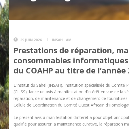
29 JUIN 2026
INSAH - AMI
Prestations de réparation, ma
consommables informatiques p
du COAHP au titre de l’année
L’Institut du Sahel (INSAH), Institution spécialisée du Comité
(CILSS), lance un avis à manifestation d’intérêt en vue de la s
réparation, de maintenance et de changement de fournitures i
Cellule de Coordination du Comité Ouest Africain d’Homologa
Le présent avis à manifestation d’intérêt a pour objet principal
qualifié pour assurer la maintenance curative, la réparation