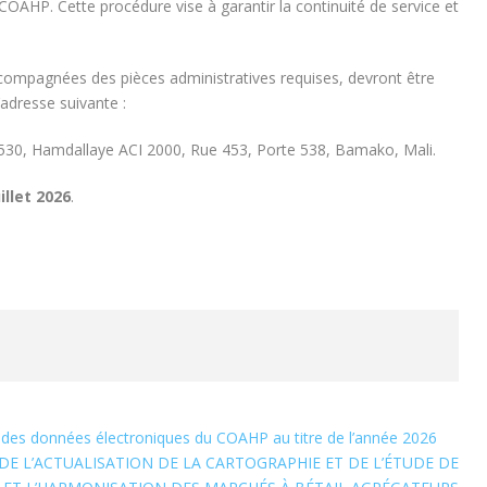
 COAHP. Cette procédure vise à garantir la continuité de service et
ccompagnées des pièces administratives requises, devront être
adresse suivante :
P 1530, Hamdallaye ACI 2000, Rue 453, Porte 538, Bamako, Mali.
illet 2026
.
e des données électroniques du COAHP au titre de l’année 2026
E L’ACTUALISATION DE LA CARTOGRAPHIE ET DE L’ÉTUDE DE