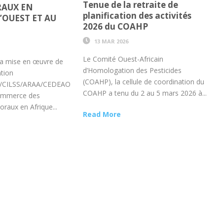
Tenue de la retraite de
AUX EN
planification des activités
’OUEST ET AU
2026 du COAHP
13 MAR 2026
Le Comité Ouest-Africain
la mise en œuvre de
d’Homologation des Pesticides
ntion
(COAHP), la cellule de coordination du
/CILSS/ARAA/CEDEAO
COAHP a tenu du 2 au 5 mars 2026 à...
Commerce des
raux en Afrique...
Read More