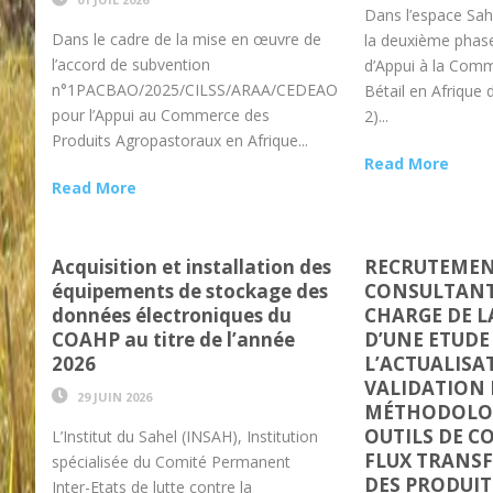
Dans l’espace Sahe
Dans le cadre de la mise en œuvre de
la deuxième pha
l’accord de subvention
d’Appui à la Comm
n°1PACBAO/2025/CILSS/ARAA/CEDEAO
Bétail en Afrique
pour l’Appui au Commerce des
2)...
Produits Agropastoraux en Afrique...
Read More
Read More
Acquisition et installation des
RECRUTEMEN
équipements de stockage des
CONSULTANT
données électroniques du
CHARGE DE L
COAHP au titre de l’année
D’UNE ETUDE
2026
L’ACTUALISA
VALIDATION 
29 JUIN 2026
MÉTHODOLOG
OUTILS DE C
L’Institut du Sahel (INSAH), Institution
FLUX TRANS
spécialisée du Comité Permanent
DES PRODUIT
Inter-Etats de lutte contre la