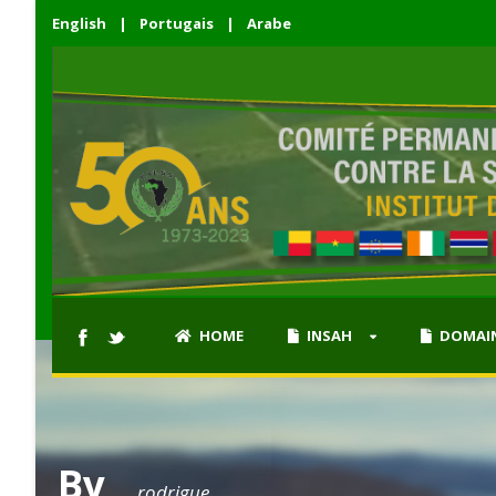
English
|
Portugais
|
Arabe
HOME
INSAH
DOMAIN
By
rodrigue