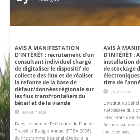
AVIS À MANIFESTATION
AVIS À MANI
D’INTÉRÊT : recrutement d’un
D’INTÉRÊT : A
consultant individuel chargé
installation 
de digitaliser le dispositif de
de stockage 
collecte des flux et de réaliser
électronique
la refonte de la base de
titre de l’ann
défaut/données régionale sur
29 JUIL 2026
les flux transfrontaliers du
bétail et de la viande
L’Institut du Sahel
spécialisée du C
04 AOÛT 2026
Inter-Etats de lutt
Dans le cadre de l’exécution du Plan de
Sécheresse dans l
Travail et Budget Annuel (PTBA 2026)
lance un avis...
du Programme Régional d’Appui à la