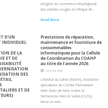
intégrée du commerce intrarégional
des viandes rouges en Afrique de...
Read More
T D’UN
Prestations de réparation,
 INDIVIDUEL
maintenance et fourniture de
consommables
TION DE LA
informatiques pour la Cellule
E ET DE
de Coordination du COAHP
AISABILITÉ
au titre de l’année 2026
DERNISATION
29 JUIN 2026
NISATION DES
ÉTAIL
L’Institut du Sahel (INSAH), Institution
S
spécialisée du Comité Permanent
ALIERS ET DE
Inter-Etats de lutte contre la
EURS)
Sécheresse dans le Sahel (CILSS),
lance un avis...