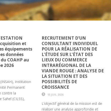
FESTATION
RECRUTEMENT D’UN
cquisition et
CONSULTANT INDIVIDUEL
des équipements
POUR LA RÉALISATION DE
des données
L’ÉTUDE SUR L’ÉTAT DES
s du COAHP au
LIEUX DU COMMERCE
ée 2026
INTRARÉGIONAL DE LA
VIANDE ROUGE : ANALYSE DE
LA SITUATION ET DES
POSSIBILITÉS DE
 (INSAH), Institution
CROISSANCE
omité Permanent
e contre la
15 JUIL 2026
e Sahel (CILSS),
L’objectif général de la mission est de
réaliser une analyse approfondie et