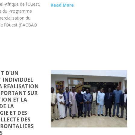
l-Afrique de l’Ouest,
Read More
se du Programme
ercialisation du
 de l’Ouest (PACBAO
T D’UN
 INDIVIDUEL
A REALISATION
 PORTANT SUR
TION ET LA
DE LA
IE ET DES
OLLECTE DES
FRONTALIERS
S