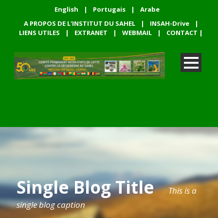
English
|
Portugais
|
Arabe
A PROPOS DE L'INSTITUT DU SAHEL
|
INSAH-Drive
|
LIENS UTILES
|
EXTRANET
|
WEBMAIL
|
CONTACT
|
Single Blog Title
This is a
single blog caption