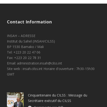
Contact Information
INSAH – ADRESSE
Institut du Sahel (INSAH/CILSS)
BP 1530 Bamako / Mali
Tel: +223 20 22 47 06
Fax: +223 20 22 78 31
Email: administration.insah@cilss.int
Site web : insah.cilss.int Horaire d'ouverture : 7h30-15h30
GMT
Cinquantenaire du CILSS : Message du
Secrétaire exécutif du CILSS