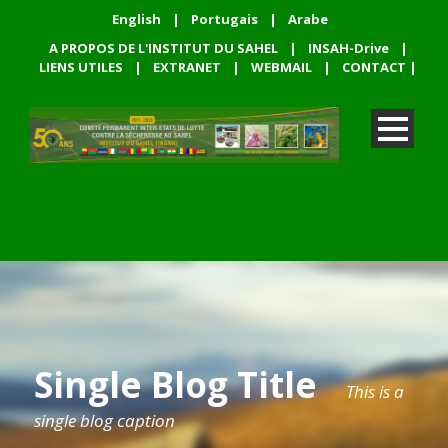
English
|
Portugais
|
Arabe
A PROPOS DE L'INSTITUT DU SAHEL
|
INSAH-Drive
|
LIENS UTILES
|
EXTRANET
|
WEBMAIL
|
CONTACT
|
Single Blog Title
This is a
single blog caption