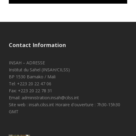
Contact Information
INSAH – ADRESSE
Institut du Sahel (INSAH/CILSS)
BP 1530 Bamako / Mali
Tel: +223 20 22 47 06
Fax: +223 20 22 78 31
Email: administration.insah@cilss.int
Site web : insah.cilss.int Horaire d'ouverture : 7h30-15h30
GMT