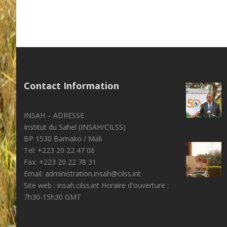
Contact Information
INSAH – ADRESSE
Institut du Sahel (INSAH/CILSS)
BP 1530 Bamako / Mali
Tel: +223 20 22 47 06
Fax: +223 20 22 78 31
Email: administration.insah@cilss.int
Site web : insah.cilss.int Horaire d'ouverture :
7h30-15h30 GMT