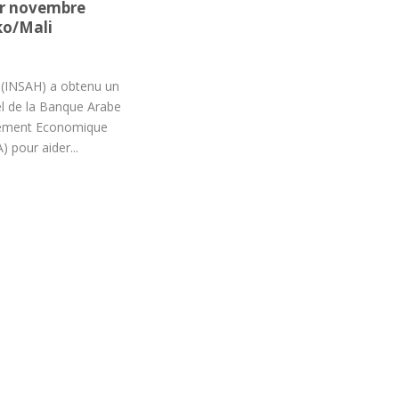
er novembre
ko/Mali
l (INSAH) a obtenu un
nel de la Banque Arabe
pement Economique
 pour aider...