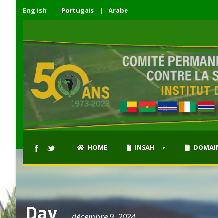
English
|
Portugais
|
Arabe
HOME
INSAH
DOMAIN
Day
décembre 9, 2024