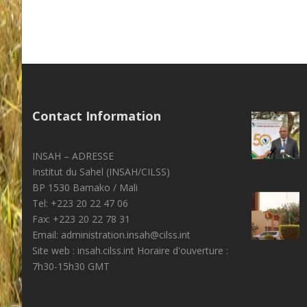
Contact Information
INSAH – ADRESSE
Institut du Sahel (INSAH/CILSS)
BP 1530 Bamako / Mali
Tel: +223 20 22 47 06
Fax: +223 20 22 78 31
Email: administration.insah@cilss.int
Site web : insah.cilss.int Horaire d'ouverture :
7h30-15h30 GMT