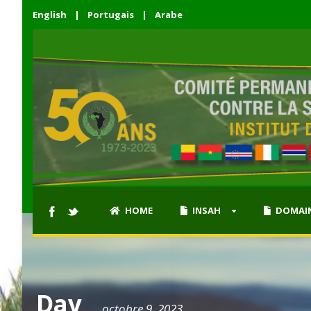
English
|
Portugais
|
Arabe
HOME
INSAH
DOMAIN
Day
octobre 9, 2023