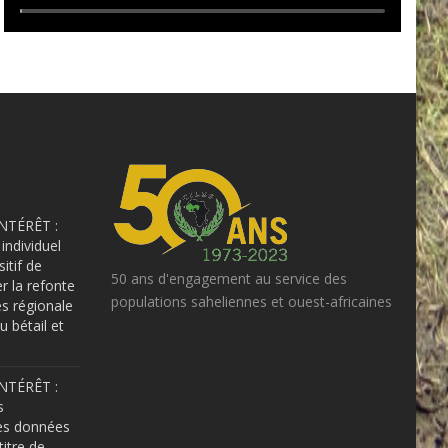
NTÉRÊT :
individuel
sitif de
50 ans d'engagement au service des
er la refonte
populations saheliennes et ouest-africaines
s régionale
u bétail et
NTÉRÊT :
s
es données
itre de