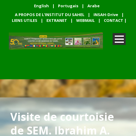
English
|
Portugais
|
Arabe
A PROPOS DE L'INSTITUT DU SAHEL
|
INSAH-Drive
|
LIENS UTILES
|
EXTRANET
|
WEBMAIL
|
CONTACT
|
Visite de courtoisie
de SEM. Ibrahim A.