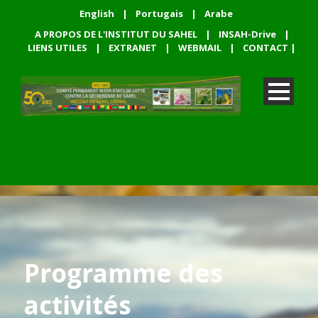
English
|
Portugais
|
Arabe
A PROPOS DE L'INSTITUT DU SAHEL
|
INSAH-Drive
|
LIENS UTILES
|
EXTRANET
|
WEBMAIL
|
CONTACT
|
Programme des
activités