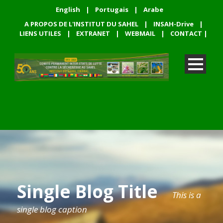
English
|
Portugais
|
Arabe
A PROPOS DE L'INSTITUT DU SAHEL
|
INSAH-Drive
|
LIENS UTILES
|
EXTRANET
|
WEBMAIL
|
CONTACT
|
Single Blog Title
This is a
single blog caption