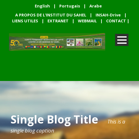
English
|
Portugais
|
Arabe
A PROPOS DE L'INSTITUT DU SAHEL
|
INSAH-Drive
|
LIENS UTILES
|
EXTRANET
|
WEBMAIL
|
CONTACT
|
Single Blog Title
This is a
single blog caption