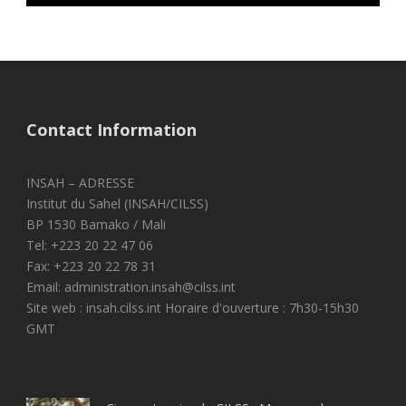
Contact Information
INSAH – ADRESSE
Institut du Sahel (INSAH/CILSS)
BP 1530 Bamako / Mali
Tel: +223 20 22 47 06
Fax: +223 20 22 78 31
Email: administration.insah@cilss.int
Site web : insah.cilss.int Horaire d'ouverture : 7h30-15h30
GMT