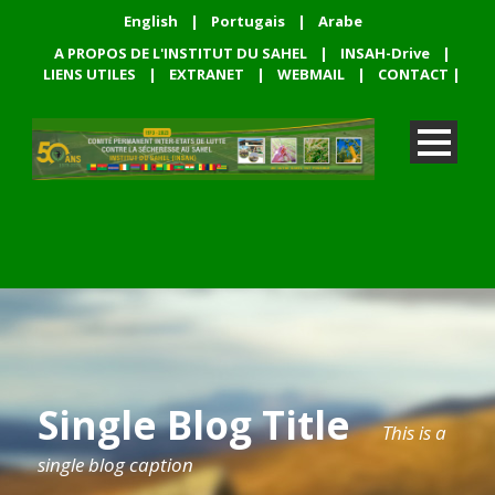
English
|
Portugais
|
Arabe
A PROPOS DE L'INSTITUT DU SAHEL
|
INSAH-Drive
|
LIENS UTILES
|
EXTRANET
|
WEBMAIL
|
CONTACT
|
Single Blog Title
This is a
single blog caption