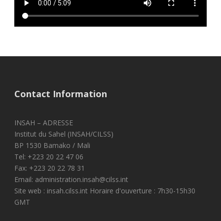
Contact Information
INSAH – ADRESSE
Institut du Sahel (INSAH/CILSS)
BP 1530 Bamako / Mali
Tel: +223 20 22 47 06
Fax: +223 20 22 78 31
Email: administration.insah@cilss.int
Site web : insah.cilss.int Horaire d'ouverture : 7h30-15h30
GMT