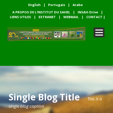
English
|
Portugais
|
Arabe
A PROPOS DE L'INSTITUT DU SAHEL
|
INSAH-Drive
|
LIENS UTILES
|
EXTRANET
|
WEBMAIL
|
CONTACT
|
Single Blog Title
This is a
single blog caption